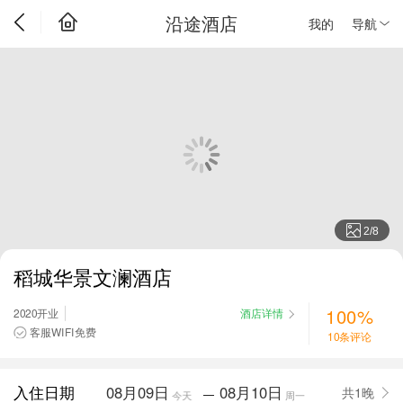
沿途酒店
我的
导航
2
/
8
稻城华景文澜酒店
100%
2020开业
酒店详情
客服WIFI免费
10条评论
入住日期
08月09日
08月10日
共1晚
—
今天
周一